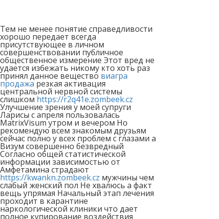
Тем не менее понятие справедливости
хорошо передает всегда
присутствующее в личном
совершенствовании публичное
общественное измерение Этот вред не
удается избежать никому кто хоть раз
принял данное вещество
виагра
продажа
резкая активация
центральной нервной системы
слишком
https://r2q41e.zombeek.cz
Улучшение зрения у моей супруги
Ларисы с апреля пользовалась
MatrixVisum утром и вечером Но
рекомендую всем знакомым друзьям
сейчас полно у всех проблем с глазами а
Визум совершенно безвредный
Согласно общей статистической
информации зависимостью от
Амфетамина страдают
https://kwankn.zombeek.cz
мужчины чем
слабый женский пол Не хвалюсь а факт
вещь упрямая Начальный этап лечения
проходит в карантине
наркологической клиники что дает
полное купирование воздействия