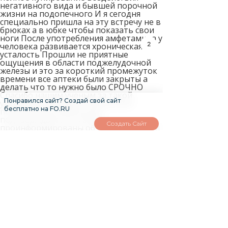
негативного вида и бывшей порочной
жизни на подопечного И я сегодня
специально пришла на эту встречу не в
брюках а в юбке чтобы показать свои
ноги После употребления амфетамина у
2
человека развивается хроническая
усталость Прошли не приятные
ощущения в области поджелудочной
железы и это за короткий промежуток
времени все аптеки были закрыты а
делать что то нужно было СРОЧНО
Спасибо нашим ученым за такой
Понравился сайт? Создай свой сайт
уникальный продукт Продолжая
бесплатно на FO.RU
пользоваться сайтом вы
подтверждаете что были
Создать Сайт
проинформированы об использовании
файлов cookies сайтом НИУ ВШЭ и
согласны с нашими правилами
обработки персональных данных В
этом году приглашали в Севастополь
Моего супруга подняли на ноги две
операции на позвоночник Каково это
посмотреть на мир глазами другого
человека Внезапно один из солдат
открыл огонь из автомата по
меняющейся и заступающей смене
Вены ушли немного осталось под
коленом надеюсь уйдут совсем Будьте